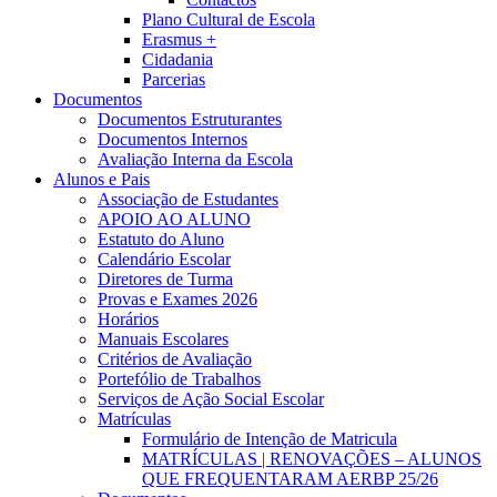
Plano Cultural de Escola
Erasmus +
Cidadania
Parcerias
Documentos
Documentos Estruturantes
Documentos Internos
Avaliação Interna da Escola
Alunos e Pais
Associação de Estudantes
APOIO AO ALUNO
Estatuto do Aluno
Calendário Escolar
Diretores de Turma
Provas e Exames 2026
Horários
Manuais Escolares
Critérios de Avaliação
Portefólio de Trabalhos
Serviços de Ação Social Escolar
Matrículas
Formulário de Intenção de Matricula
MATRÍCULAS | RENOVAÇÕES – ALUNOS
QUE FREQUENTARAM AERBP 25/26