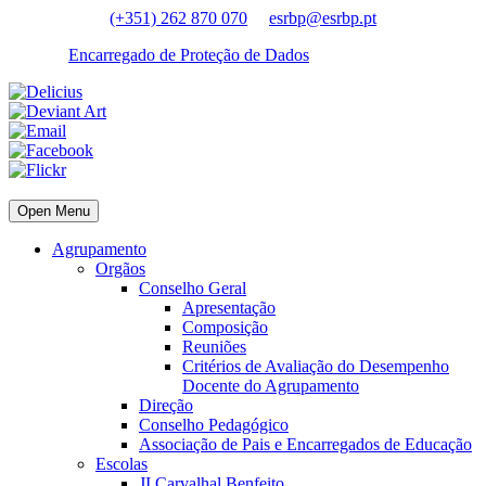
(+351) 262 870 070
esrbp@esrbp.pt
Encarregado de Proteção de Dados
Open Menu
Agrupamento
Orgãos
Conselho Geral
Apresentação
Composição
Reuniões
Critérios de Avaliação do Desempenho
Docente do Agrupamento
Direção
Conselho Pedagógico
Associação de Pais e Encarregados de Educação
Escolas
JI Carvalhal Benfeito