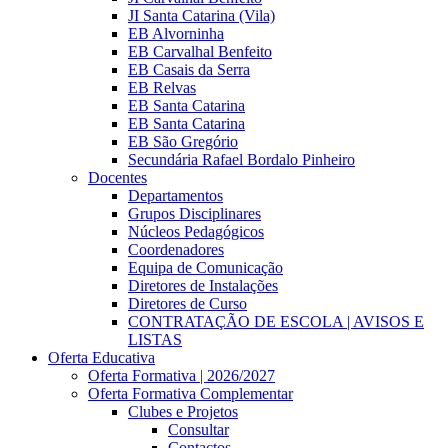
JI Santa Catarina (Vila)
EB Alvorninha
EB Carvalhal Benfeito
EB Casais da Serra
EB Relvas
EB Santa Catarina
EB Santa Catarina
EB São Gregório
Secundária Rafael Bordalo Pinheiro
Docentes
Departamentos
Grupos Disciplinares
Núcleos Pedagógicos
Coordenadores
Equipa de Comunicação
Diretores de Instalações
Diretores de Curso
CONTRATAÇÃO DE ESCOLA | AVISOS E
LISTAS
Oferta Educativa
Oferta Formativa | 2026/2027
Oferta Formativa Complementar
Clubes e Projetos
Consultar
Contactos