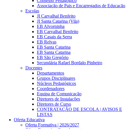
Conselho Pedagógico
Associação de Pais e Encarregados de Educação
Escolas
JI Carvalhal Benfeito
JI Santa Catarina (Vila)
EB Alvorninha
EB Carvalhal Benfeito
EB Casais da Serra
EB Relvas
EB Santa Catarina
EB Santa Catarina
EB São Gregório
Secundária Rafael Bordalo Pinheiro
Docentes
Departamentos
Grupos Disciplinares
Núcleos Pedagógicos
Coordenadores
Equipa de Comunicação
Diretores de Instalações
Diretores de Curso
CONTRATAÇÃO DE ESCOLA | AVISOS E
LISTAS
Oferta Educativa
Oferta Formativa | 2026/2027