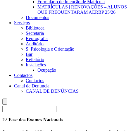
Formulário de Intenção de Matricula
MATRÍCULAS | RENOVAÇÕES – ALUNOS
QUE FREQUENTARAM AERBP 25/26
Documentos
Serviços
Biblioteca
Secretaria
Reprografia
Auditório
S. Psicologia e Orientação
Bar
Refeitório
Instalações
Ocupação
Contactos
Contactos
Canal de Denuncia
CANAL DE DENÚNCIAS
2.ª Fase dos Exames Nacionais